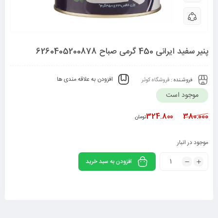
پنیر سفید ایرانی 450 گرمی صباح 6260405200878
افزودن به علاقه مندی ها
فروشـنده :
فروشگاه کوثر
موجود است
324.800
380.000
تومان
موجود در انبار
افزودن به سبد خرید