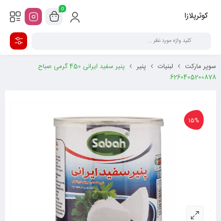
0
کوثرپلازا
سوپر مارکت
لبنیات
پنیر
پنیر سفید ایرانی 450 گرمی صباح
6260405200878
15%