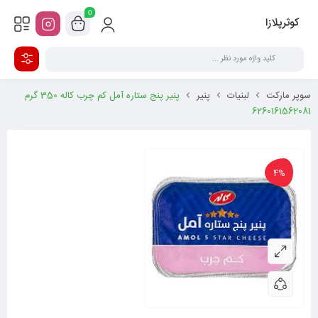
0
کوثرپلازا
سوپر مارکت
لبنیات
پنیر
پنیر پنج ستاره آمل کم چرب کاله 350 گرم
6260161562081
4%