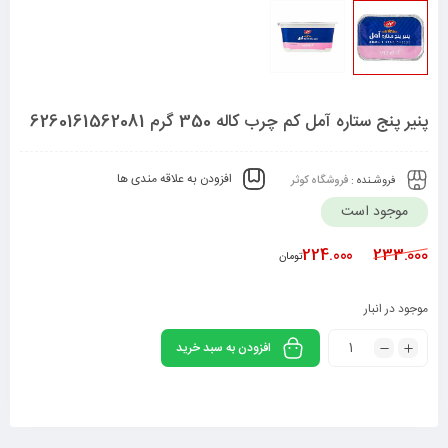
پنیر پنج ستاره آمل کم چرب کاله 350 گرم 6260161562081
افزودن به علاقه مندی ها
فروشـنده :
فروشگاه کوثر
موجود است
224.000
233.000
تومان
موجود در انبار
افزودن به سبد خرید