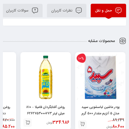
حمل و نقل
نظرات کاربران
سوالات کاربران
محصولات مشابه
%
10%
لباسشویی سپید
روغن آفتابگردان فامیلا – ۸۱۰
روغن زیتون تصفیه شده سب
مدل ۵ آنزیم مقدار ۵۰۰ گرم
میلی لیتر ۶۲۶۲۷۵۳۰۰۰۷۷۳
دشت – ۵۰۰ میلی لیتر
۶۲۶۰۴۷۳۷۱۵۵۹۵
870.000
۶۲۶۱۱۰۱
334.986
تومان
785.200
تومان