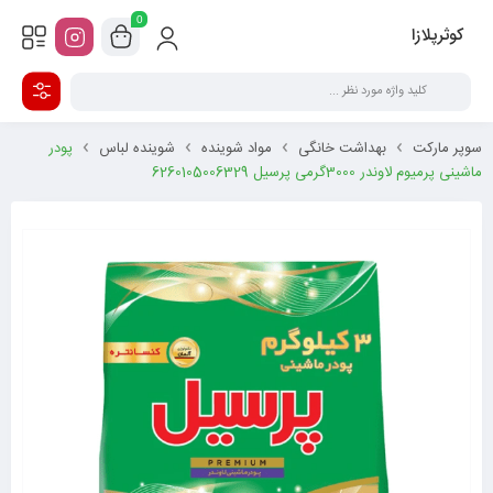
0
کوثرپلازا
سوپر مارکت
بهداشت خانگی
مواد شوینده
شوینده لباس
پودر
ماشینی پرمیوم لاوندر 3000گرمی پرسیل 6260105006329