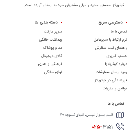
کوثرپلازا خدمتی جدید را برای مشتریان خود به ارمغان آورده است.
دسترسی سریع
دسته بندی ها
تماس با ما
سوپر مارکت
فرم ارتباط با مدیرعامل
بهداشت خانگی
راهنمای ثبت سفارش
مد و پوشاک
حساب کاربری
کالای دیجیتال
درباره کوثرپلازا
فرهنگی و هنری
رویه ارسال سفارشات
لوازم خانگی
فروشندگی در کوثرپلازا
قوانین و مقررات
تماس با ما
قــم، بلــوار امیــن، انتهای کــوچه 47
025-
3151