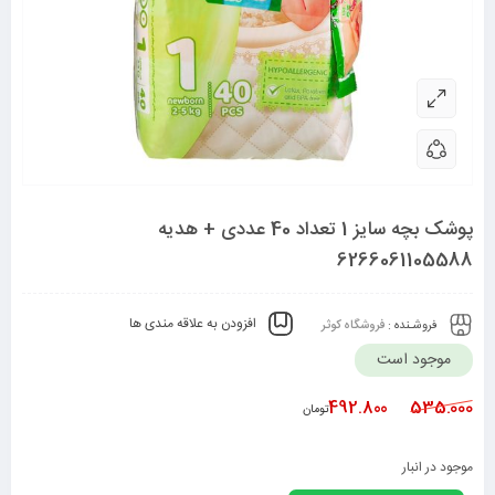
پوشک بچه سایز 1 تعداد 40 عددی + هدیه
6266061105588
افزودن به علاقه مندی ها
فروشـنده :
فروشگاه کوثر
موجود است
492.800
535.000
تومان
موجود در انبار