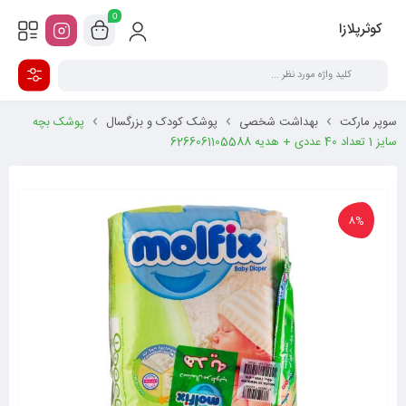
0
کوثرپلازا
سوپر مارکت
بهداشت شخصی
پوشک کودک و بزرگسال
پوشک بچه
سایز 1 تعداد 40 عددی + هدیه 6266061105588
8%