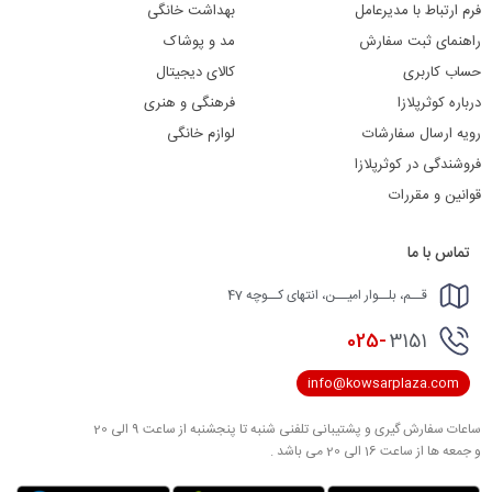
فرم ارتباط با مدیرعامل
بهداشت خانگی
راهنمای ثبت سفارش
مد و پوشاک
حساب کاربری
کالای دیجیتال
درباره کوثرپلازا
فرهنگی و هنری
رویه ارسال سفارشات
لوازم خانگی
فروشندگی در کوثرپلازا
قوانین و مقررات
تماس با ما
قــم، بلــوار امیــن، انتهای کــوچه 47
025-
3151
info@kowsarplaza.com
ساعات سفارش گیری و پشتیبانی تلفنی شنبه تا پنجشنبه از ساعت 9 الی 20
و جمعه ها از ساعت 16 الی 20 می باشد .