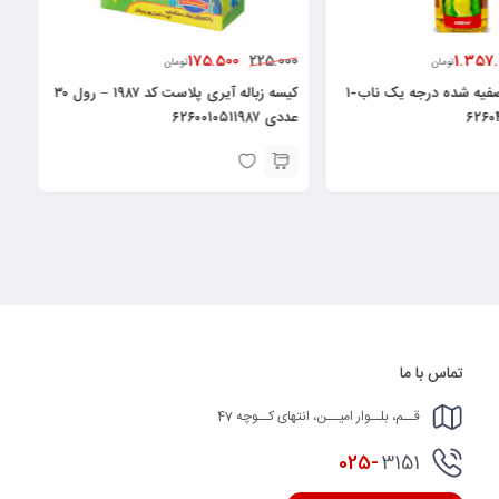
175.500
175.
225.000
تومان
تومان
کیسه زباله آیری پلاست کد ۱۹۸۷ – رول ۳۰
کیسه زباله رولی متوسط ۴۲عددی آیری
پلاس ۶۲۶۰۰۱۰۵۱۱۹۹۴
تماس با ما
قــم، بلــوار امیــن، انتهای کــوچه 47
025-
3151