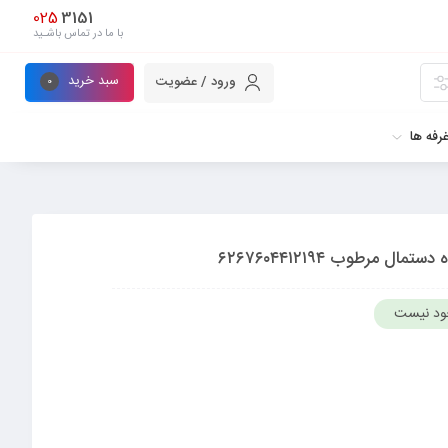
025
3151
با ما در تماس باشـید
سبد خرید
ورود / عضویت
0
رفه ها
ود نیست