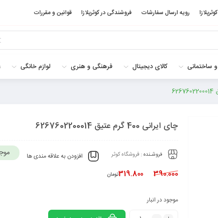
کوثرپلازا
رویه ارسال سفارشات
فروشندگی در کوثرپلازا
قوانین و مقررات
و ساختمانی
کالای دیجیتال
فرهنگی و هنری
لوازم خانگی
غ
چای ایرانی 400 گرم عتیق 6267602200014
موج
فروشـنده :
فروشگاه کوثر
افزودن به علاقه مندی ها
319.800
390.000
تومان
موجود در انبار