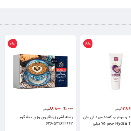
2%
19%
1.200
88.800
265.000
91.000
تومان
ه میوه ای مای
رشته آشی زرماکارون وزن ۵۰۰ گرم
مدل Hydra Touch حجم ۷۵ میلی
۶۲۶۰۵۳۲۸۲۲۹۴۳
۲۶۰۱۷۰۲۵۰۳۶۸