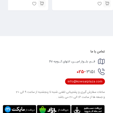
تماس با ما
قــم، بلــوار امیــن، انتهای کــوچه 47
025-
3151
info@kowsarplaza.com
ساعات سفارش گیری و پشتیبانی تلفنی شنبه تا پنجشنبه از ساعت 9 الی 20
و جمعه ها از ساعت 16 الی 20 می باشد .