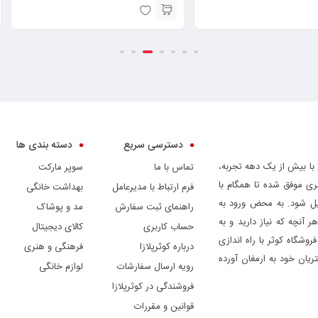
دسترسی سریع
دسته بندی ها
 با بیش از یک دهه تجربه،
تماس با ما
سوپر مارکت
ری موفق شده تا همگام با
فرم ارتباط با مدیرعامل
بهداشت خانگی
دیل شود. به محض ورود به
راهنمای ثبت سفارش
مد و پوشاک
ر آنچه که نیاز دارید و به
حساب کاربری
کالای دیجیتال
وشگاه کوثر با راه اندازی
درباره کوثرپلازا
فرهنگی و هنری
ریان خود به ارمغان آورده
رویه ارسال سفارشات
لوازم خانگی
فروشندگی در کوثرپلازا
قوانین و مقررات