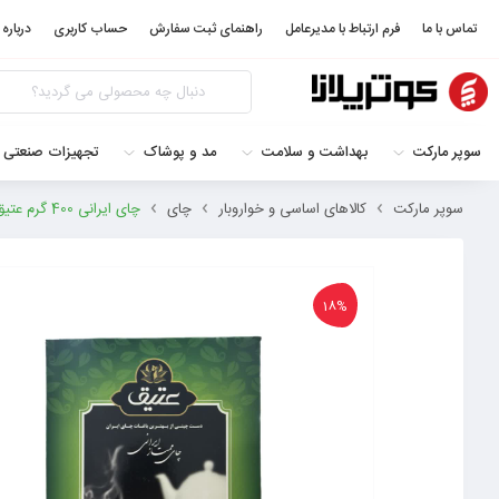
تماس با ما
فرم ارتباط با مدیرعامل
راهنمای ثبت سفارش
حساب کاربری
درباره 
سوپر مارکت
بهداشت و سلامت
مد و پوشاک
تجهیزات صنعتی 
سوپر مارکت
کالاهای اساسی و خواروبار
چای
چای ایرانی 400 گرم عتیق 6267602200014
18%