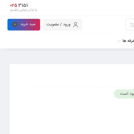
025
3151
با ما در تماس باشـید
سبد خرید
ورود / عضویت
0
رفه ها
ود است