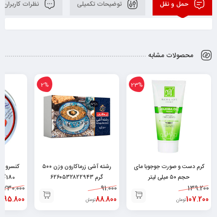
حمل و نقل
توضیحات تکمیلی
نظرات کاربران
محصولات مشابه
2%
23%
کرم دست و صورت جوجوبا مای
رشته آشی زرماکارون وزن ۵۰۰
کنسرو م
حجم ۵۰ میلی لیتر
گرم ۶۲۶۰۵۳۲۸۲۲۹۴۳
180گرم ۶۲۶۲۶۶۳۲۰۰۰۳۴
230.000
91.000
۶۲۶۰۴۸۲۵۲۰۰۲۹
139.200
195.800
88.800
107.200
تومان
تومان
ت