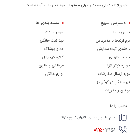
کوثرپلازا خدمتی جدید را برای مشتریان خود به ارمغان آورده است.
دسترسی سریع
دسته بندی ها
تماس با ما
سوپر مارکت
فرم ارتباط با مدیرعامل
بهداشت خانگی
راهنمای ثبت سفارش
مد و پوشاک
حساب کاربری
کالای دیجیتال
درباره کوثرپلازا
فرهنگی و هنری
رویه ارسال سفارشات
لوازم خانگی
فروشندگی در کوثرپلازا
قوانین و مقررات
تماس با ما
قــم، بلــوار امیــن، انتهای کــوچه 47
025-
3151