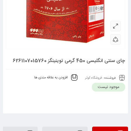
چای سنتی انگلیسی 450 گرمی توینینگز 6261107015760
افزودن به علاقه مندی ها
فروشـنده :
فروشگاه کوثر
موجود نیست