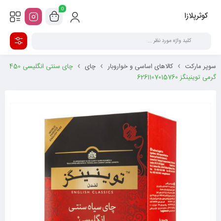
0
کوثرپلازا
سوپر مارکت
کالاهای اساسی و خواروبار
چای
چای سنتی انگلیسی 450
گرمی توینینگز 6261107015760