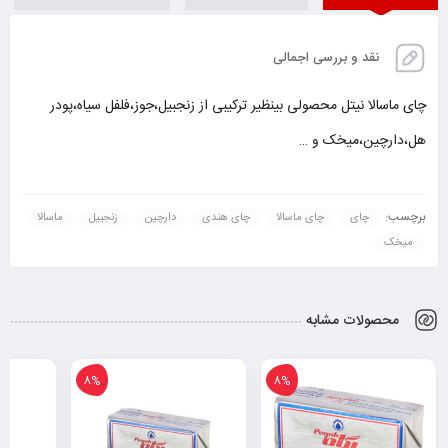
نقد و بررسی اجمالی
چای ماسالا نیتل محصولی بینظیر ترکیبی از زنجبیل،جوز،فلفل سیاه،پودر
هل،دارچین،میخک و …
برچسب:
چای
چای ماسالا
چای هندی
دارچین
زنجبیل
ماسالا
میخک
محصولات مشابه
8%
8%