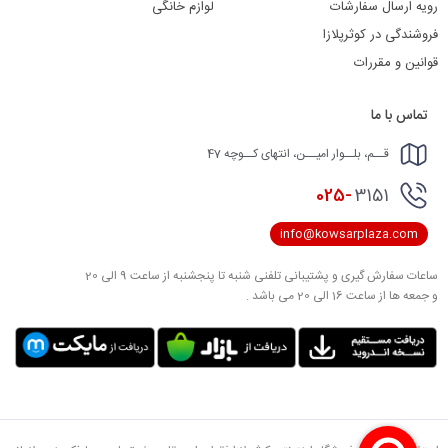
رویه ارسال سفارشات
لوازم خانگی
فروشندگی در کوثرپلازا
قوانین و مقررات
تماس با ما
قــم، بلــوار امیــن، انتهای کــوچه 47
025-
3151
info@kowsarplaza.com
ساعات سفارش گیری و پشتیبانی تلفنی شنبه تا پنجشنبه از ساعت 9 الی 20
و جمعه ها از ساعت 16 الی 20 می باشد .