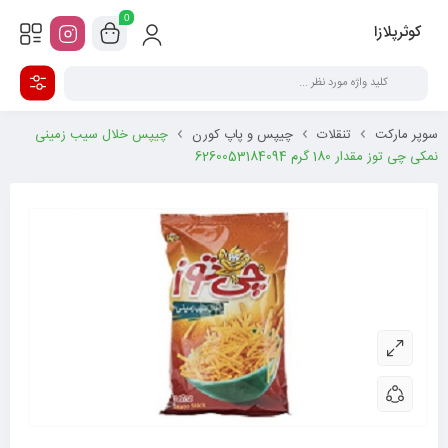
0
کوثرپلازا
سوپر مارکت
تنقلات
چیپس و پاپ کورن
چیپس خلال سیب زمینی
نمکی چی توز مقدار 180 گرم 6260053184094