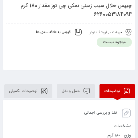
چیپس خلال سیب زمینی نمکی چی توز مقدار 180 گرم
6260053184094
افزودن به علاقه مندی ها
فروشـنده :
فروشگاه کوثر
موجود نیست
توضیحات
حمل و نقل
توضیحات تکمیلی
نقد و بررسی اجمالی
مشخصات
وزن : ۱۸۰ گرم