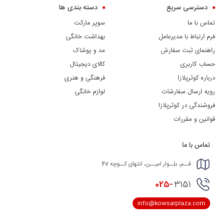
دسترسی سریع
دسته بندی ها
تماس با ما
سوپر مارکت
فرم ارتباط با مدیرعامل
بهداشت خانگی
راهنمای ثبت سفارش
مد و پوشاک
حساب کاربری
کالای دیجیتال
درباره کوثرپلازا
فرهنگی و هنری
رویه ارسال سفارشات
لوازم خانگی
فروشندگی در کوثرپلازا
قوانین و مقررات
تماس با ما
قــم، بلــوار امیــن، انتهای کــوچه 47
025-
3151
info@kowsarplaza.com