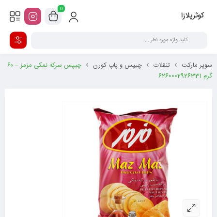
0
کوثرپلازا
سوپر مارکت
تنقلات
چیپس و پاپ کورن
چیپس سرکه نمکی مزمز – ۶۰
گرم 6260002926331