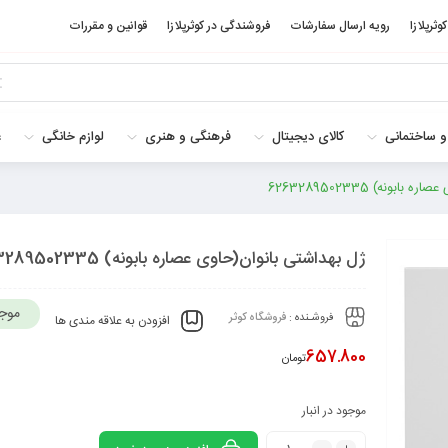
کوثرپلازا
رویه ارسال سفارشات
فروشندگی در کوثرپلازا
قوانین و مقررات
و ساختمانی
کالای دیجیتال
فرهنگی و هنری
لوازم خانگی
غ
بونه) 6263289502335
ژل بهداشتی بانوان(حاوی عصاره بابونه) 6263289502335
موج
فروشـنده :
فروشگاه کوثر
افزودن به علاقه مندی ها
657.800
تومان
موجود در انبار