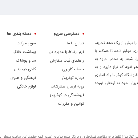
دسترسی سریع
دسته بندی ها
 با بیش از یک دهه تجربه،
تماس با ما
سوپر مارکت
ری موفق شده تا همگام با
فرم ارتباط با مدیرعامل
بهداشت خانگی
دیل شود. به محض ورود به
راهنمای ثبت سفارش
مد و پوشاک
ر آنچه که نیاز دارید و به
حساب کاربری
کالای دیجیتال
وشگاه کوثر با راه اندازی
درباره کوثرپلازا
فرهنگی و هنری
ریان خود به ارمغان آورده
رویه ارسال سفارشات
لوازم خانگی
فروشندگی در کوثرپلازا
قوانین و مقررات
تی کوثرپلازا فقط برای مقاصد غیرتجاری و با ذکر منبع بلامانع است. کلیه حقوق این سایت متعلق 