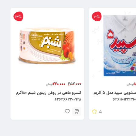
13%
10%
00
220.000
8
252.000
تومان
تومان
پودر ماشین لباسشویی سپید مدل ۵ آنزیم
کنسرو ماهی در روغن زیتون شبنم ۱۸۰گرم
ادوی
۶۲۶۲۶۶۳۲۰۰۹۲۸
5