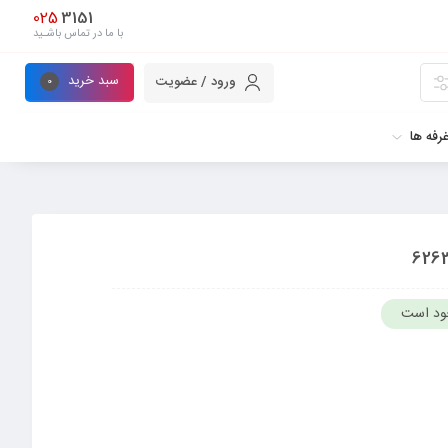
025
3151
با ما در تماس باشـید
سبد خرید
ورود / عضویت
0
رفه ها
ود است