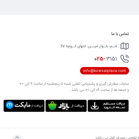
تماس با ما
قــم، بلــوار امیــن، انتهای کــوچه 47
025-
3151
info@kowsarplaza.com
ساعات سفارش گیری و پشتیبانی تلفنی شنبه تا پنجشنبه از ساعت 9 الی 20
و جمعه ها از ساعت 16 الی 20 می باشد .
به تعاونی مصرف کوثر می باشد.