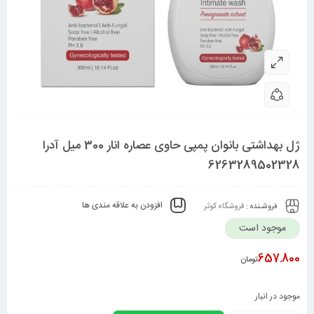
ژل بهداشتی بانوان پمپی حاوی عصاره انار 300 میل آدرا
6263289502328
افزودن به علاقه مندی ها
فروشـنده :
فروشگاه کوثر
موجود است
657.800
تومان
موجود در انبار