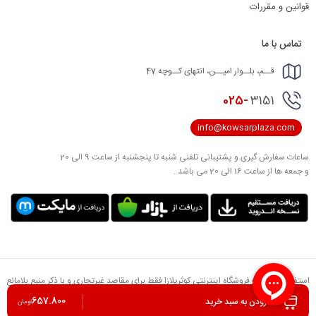
قوانین و مقررات
تماس با ما
قــم، بلــوار امیــن، انتهای کــوچه 47
025-
3151
info@kowsarplaza.com
ساعات سفارش گیری و پشتیبانی تلفنی شنبه تا پنجشنبه از ساعت 9 الی 20
و جمعه ها از ساعت 16 الی 20 می باشد .
استفاده از مطالب فروشگاه اینترنتی کوثرپلازا فقط برای مقاصد غیرتجاری و با ذکر منبع بلامانع
است. کلیه حقوق این سایت متعلق به تعاونی مصرف کوثر می باشد.
657.800
افزودن به سبد خرید
تومان
طراحی و توسعه توسط
گروه نرم افزای آدلان وب