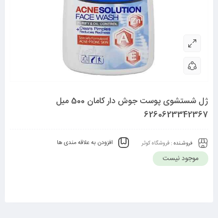
ژل شستشوی پوست جوش دار کامان 500 میل
6260623342367
افزودن به علاقه مندی ها
فروشـنده :
فروشگاه کوثر
موجود نیست