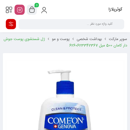
0
کوثرپلازا
سوپر مارکت
بهداشت شخصی
پوست و مو
ژل شستشوی پوست جوش
دار کامان 500 میل 6260623342367