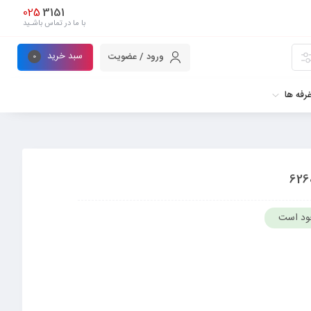
025
3151
با ما در تماس باشـید
سبد خرید
ورود / عضویت
0
رفه ها
ود است