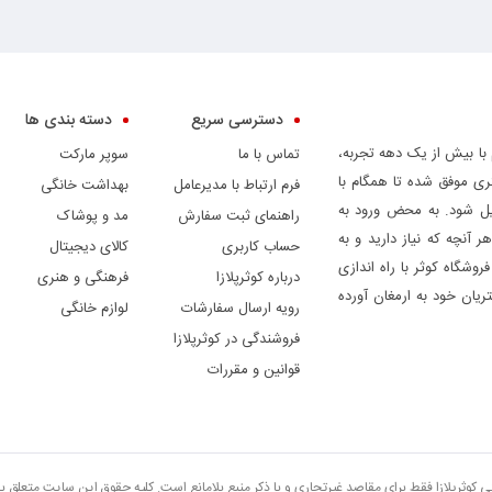
دسترسی سریع
دسته بندی ها
 با بیش از یک دهه تجربه،
تماس با ما
سوپر مارکت
ری موفق شده تا همگام با
فرم ارتباط با مدیرعامل
بهداشت خانگی
دیل شود. به محض ورود به
راهنمای ثبت سفارش
مد و پوشاک
ر آنچه که نیاز دارید و به
حساب کاربری
کالای دیجیتال
وشگاه کوثر با راه اندازی
درباره کوثرپلازا
فرهنگی و هنری
ریان خود به ارمغان آورده
رویه ارسال سفارشات
لوازم خانگی
فروشندگی در کوثرپلازا
قوانین و مقررات
تی کوثرپلازا فقط برای مقاصد غیرتجاری و با ذکر منبع بلامانع است. کلیه حقوق این سایت متعلق 