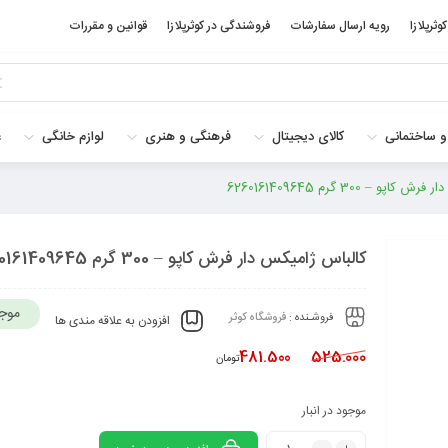
کوثرپلازا
رویه ارسال سفارشات
فروشندگی در کوثرپلازا
قوانین و مقررات
و ساختمانی
کالای دیجیتال
فرهنگی و هنری
لوازم خانگی
غ
و – 300 گرم 6260161409645
کالباس ژامیکس دار فرش کاپو – 300 گرم 6260161409645
موج
فروشـنده :
فروشگاه کوثر
افزودن به علاقه مندی ها
481.500
525.000
تومان
موجود در انبار