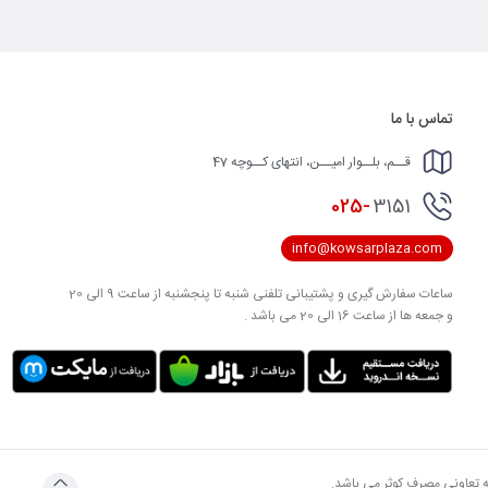
تماس با ما
قــم، بلــوار امیــن، انتهای کــوچه 47
025-
3151
info@kowsarplaza.com
ساعات سفارش گیری و پشتیبانی تلفنی شنبه تا پنجشنبه از ساعت 9 الی 20
و جمعه ها از ساعت 16 الی 20 می باشد .
به تعاونی مصرف کوثر می باشد.