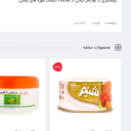
پیشگیری از عوارض برخی از صدمات دیسک مهره های پشتی
برچسب:
قوزبند
کتف_بند
محصولات مشابه
13%