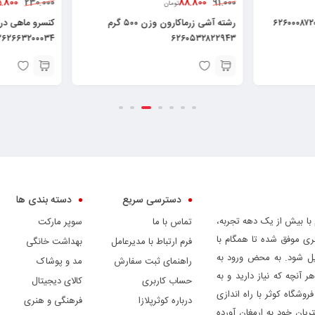
5.800
88.800
230.000
91.000
تومان
رشته آشی زرماکارون وزن ۵۰۰ گرم
۲۶۲۶۶۳۲۰۰۰۳۴
۶۲۶۰۵۳۲۸۲۲۹۴۳
دسترسی سریع
دسته بندی ها
 با بیش از یک دهه تجربه،
تماس با ما
سوپر مارکت
ری موفق شده تا همگام با
فرم ارتباط با مدیرعامل
بهداشت خانگی
دیل شود. به محض ورود به
راهنمای ثبت سفارش
مد و پوشاک
ر آنچه که نیاز دارید و به
حساب کاربری
کالای دیجیتال
وشگاه کوثر با راه اندازی
درباره کوثرپلازا
فرهنگی و هنری
ریان خود به ارمغان آورده