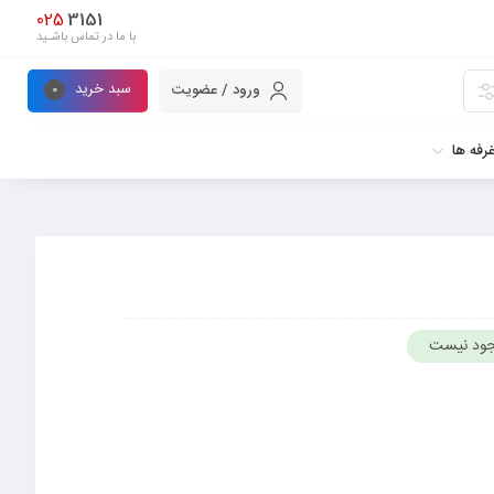
025
3151
با ما در تماس باشـید
سبد خرید
ورود / عضویت
0
رفه ها
ود نیست