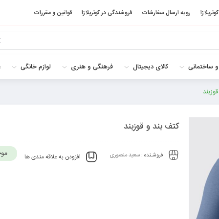
کوثرپلازا
رویه ارسال سفارشات
فروشندگی در کوثرپلازا
قوانین و مقررات
و ساختمانی
کالای دیجیتال
فرهنگی و هنری
لوازم خانگی
غ
قوزبند
کتف بند و قوزبند
موج
فروشـنده :
سعید منصوری
افزودن به علاقه مندی ها