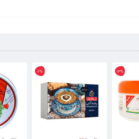
2%
13%