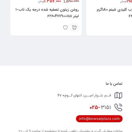
1.357.000
19
1.590.000
تومان
تومان
کنسرو ماهی درب کلیدی شبنم 180گرم
روغن زیتون تصفیه شده درجه یک ناب-۱
۶
لیتر ۶۲۶۰۴۷۷۹۰۰۱۸۸
تماس با ما
قــم، بلــوار امیــن، انتهای کــوچه 47
025-
3151
info@kowsarplaza.com
ساعات سفارش گیری و پشتیبانی تلفنی شنبه تا پنجشنبه از ساعت 9 الی 20