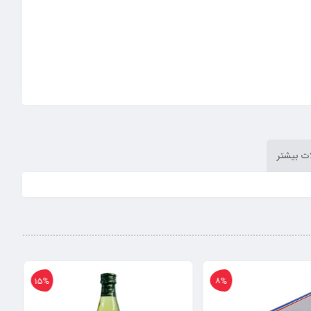
ت بیشتر
15%
8%