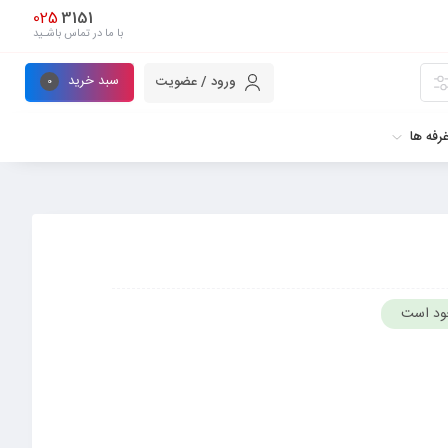
025
3151
با ما در تماس باشـید
سبد خرید
ورود / عضویت
0
رفه ها
ود است