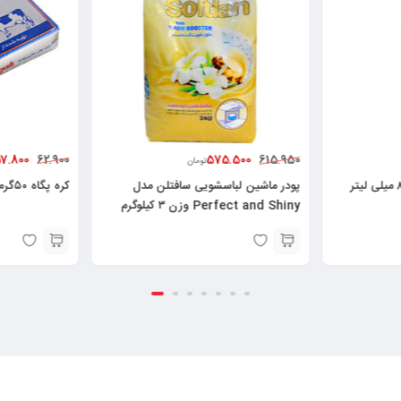
7.800
575.500
62.900
615.950
تومان
روغن آفتابگردان فامیلا – ۸۱۰ میلی لیتر
پودر ماشین لباسشویی سافتلن مدل
کره پگاه ۵۰گرم ۶۲۶۰۰۰۷۴۲۵۰۳۷
Perfect and Shiny وزن ۳ کیلوگرم
6260010501353