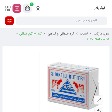
0
کوثرپلازا
سوپر مارکت
لبنیات
کره حیوانی و گیاهی
کره 100گرم شکلی –
6260298400065