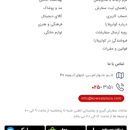
راهنمای ثبت سفارش
مد و پوشاک
حساب کاربری
کالای دیجیتال
درباره کوثرپلازا
فرهنگی و هنری
رویه ارسال سفارشات
لوازم خانگی
فروشندگی در کوثرپلازا
قوانین و مقررات
تماس با ما
قــم، بلــوار امیــن، انتهای کــوچه 47
025-
3151
info@kowsarplaza.com
ساعات سفارش گیری و پشتیبانی تلفنی شنبه تا پنجشنبه از ساعت 9 الی 20
و جمعه ها از ساعت 16 الی 20 می باشد .