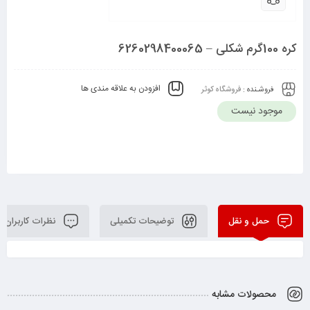
کره 100گرم شکلی – 6260298400065
افزودن به علاقه مندی ها
فروشـنده :
فروشگاه کوثر
موجود نیست
حمل و نقل
توضیحات تکمیلی
نظرات کاربران
محصولات مشابه