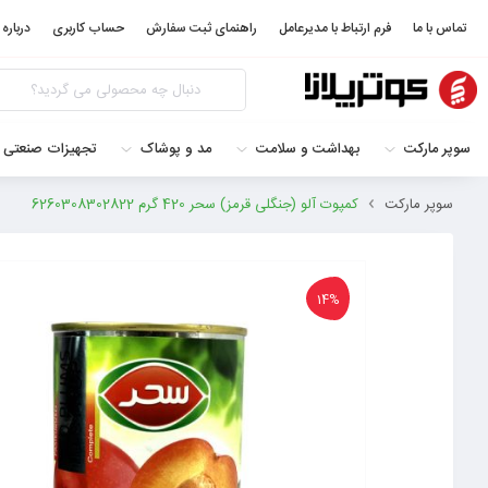
تماس با ما
فرم ارتباط با مدیرعامل
راهنمای ثبت سفارش
حساب کاربری
درباره 
سوپر مارکت
بهداشت و سلامت
مد و پوشاک
تجهیزات صنعتی 
سوپر مارکت
کمپوت آلو (جنگلی قرمز) سحر 420 گرم 6260308302822
14%