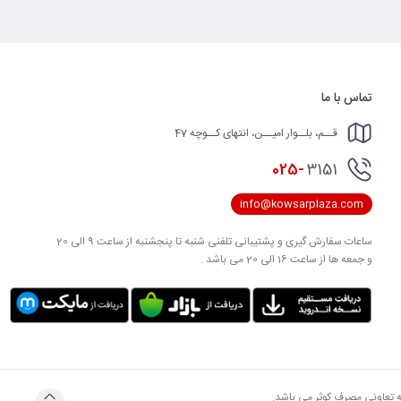
تماس با ما
قــم، بلــوار امیــن، انتهای کــوچه 47
025-
3151
info@kowsarplaza.com
ساعات سفارش گیری و پشتیبانی تلفنی شنبه تا پنجشنبه از ساعت 9 الی 20
و جمعه ها از ساعت 16 الی 20 می باشد .
به تعاونی مصرف کوثر می باشد.