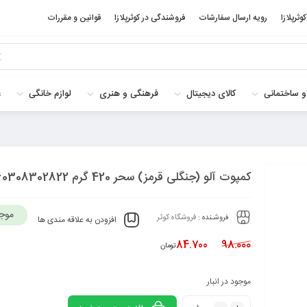
کوثرپلازا
رویه ارسال سفارشات
فروشندگی در کوثرپلازا
قوانین و مقررات
و ساختمانی
کالای دیجیتال
فرهنگی و هنری
لوازم خانگی
غ
کمپوت آلو (جنگلی قرمز) سحر 420 گرم 6260308302822
موج
فروشـنده :
فروشگاه کوثر
افزودن به علاقه مندی ها
84.700
98.000
تومان
موجود در انبار