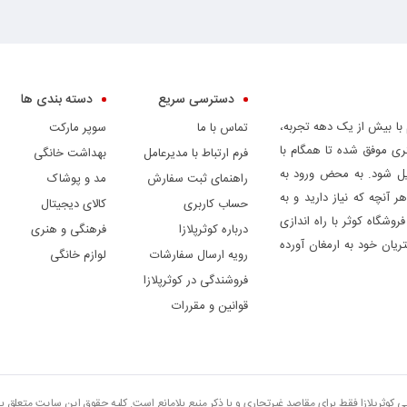
دسترسی سریع
دسته بندی ها
 با بیش از یک دهه تجربه،
تماس با ما
سوپر مارکت
ری موفق شده تا همگام با
فرم ارتباط با مدیرعامل
بهداشت خانگی
دیل شود. به محض ورود به
راهنمای ثبت سفارش
مد و پوشاک
ر آنچه که نیاز دارید و به
حساب کاربری
کالای دیجیتال
وشگاه کوثر با راه اندازی
درباره کوثرپلازا
فرهنگی و هنری
ریان خود به ارمغان آورده
رویه ارسال سفارشات
لوازم خانگی
فروشندگی در کوثرپلازا
قوانین و مقررات
تی کوثرپلازا فقط برای مقاصد غیرتجاری و با ذکر منبع بلامانع است. کلیه حقوق این سایت متعلق 