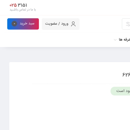
025
3151
با ما در تماس باشـید
سبد خرید
ورود / عضویت
0
رفه ها
ود است