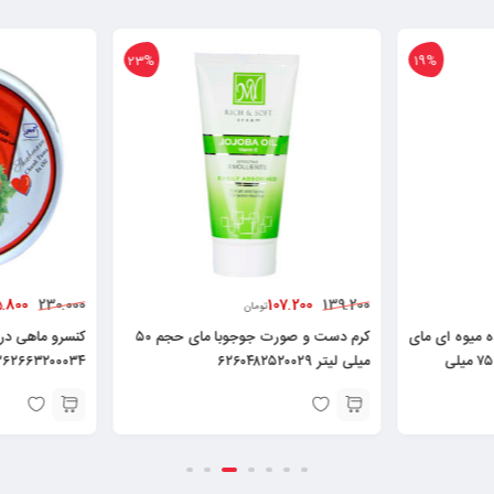
23%
19%
5.800
107.200
230.000
139.200
تومان
ه میوه ای مای
کرم دست و صورت جوجوبا مای حجم ۵۰
مدل Hydra Touch حجم ۷۵ میلی
میلی لیتر ۶۲۶۰۴۸۲۵۲۰۰۲۹
۲۶۲۶۶۳۲۰۰۰۳۴