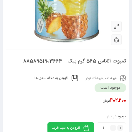
کمپوت آناناس 565 گرم پیک – 8858951903664
افزودن به علاقه مندی ها
فروشـنده :
فروشگاه کوثر
موجود است
402.200
تومان
موجود در انبار
افزودن به سبد خرید