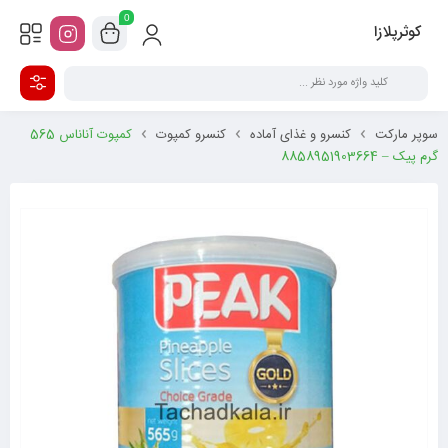
0
کوثرپلازا
سوپر مارکت
کنسرو و غذای آماده
کنسرو کمپوت
کمپوت آناناس 565
گرم پیک – 8858951903664