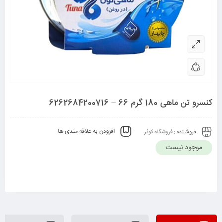
کنسرو تن ماهی 180 گرم 66 – 6262684200716
افزودن به علاقه مندی ها
فروشـنده :
فروشگاه کوثر
موجود نیست