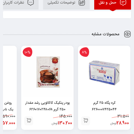
حمل و نقل
توضیحات تکمیلی
نظرات کاربران
محصولات مشابه
10%
8%
کره پگاه ۲۵ گرم
پودر پنکیک کاکائویی رشد مقدار
روغن زی
۶۲۶۰۰۰۷۴۲۵۰۴۴
۲۵۰ گرم ۶۲۶۰۱۷۰۲۴۸۰۶۸
یک ناب-۱ لیتر ۶۲۶۰۴۷۷۹۰۰۱۸۸
1.590.000
145.000
31.500
.357.000
130.200
28.900
تومان
تومان