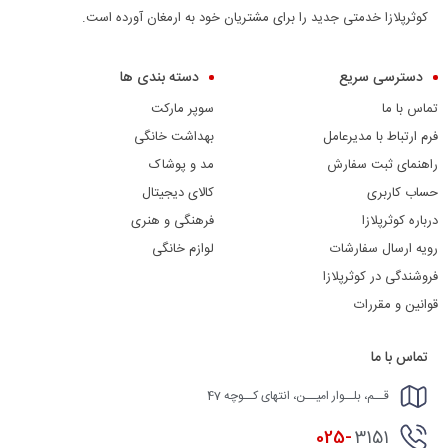
کوثرپلازا خدمتی جدید را برای مشتریان خود به ارمغان آورده است.
دسترسی سریع
دسته بندی ها
تماس با ما
سوپر مارکت
فرم ارتباط با مدیرعامل
بهداشت خانگی
راهنمای ثبت سفارش
مد و پوشاک
حساب کاربری
کالای دیجیتال
درباره کوثرپلازا
فرهنگی و هنری
رویه ارسال سفارشات
لوازم خانگی
فروشندگی در کوثرپلازا
قوانین و مقررات
تماس با ما
قــم، بلــوار امیــن، انتهای کــوچه 47
025-
3151