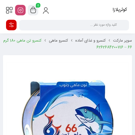
0
کوثرپلازا
سوپر مارکت
کنسرو و غذای آماده
کنسرو ماهی
کنسرو تن ماهی 180 گرم
66 – 6262684200716