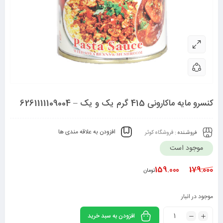
کنسرو مایه ماکارونی 415 گرم یک و یک – 6261111109004
افزودن به علاقه مندی ها
فروشـنده :
فروشگاه کوثر
موجود است
159.000
179.000
تومان
موجود در انبار
افزودن به سبد خرید