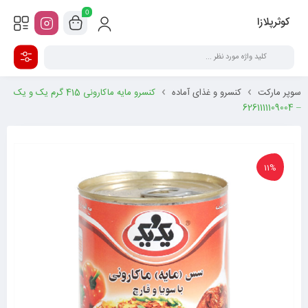
0
کوثرپلازا
سوپر مارکت
کنسرو و غذای آماده
کنسرو مایه ماکارونی 415 گرم یک و یک
– 6261111109004
11%