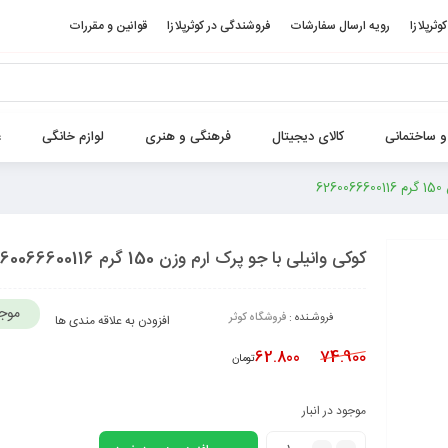
کوثرپلازا
رویه ارسال سفارشات
فروشندگی در کوثرپلازا
قوانین و مقررات
و ساختمانی
کالای دیجیتال
فرهنگی و هنری
لوازم خانگی
غ
6
کوکی وانیلی با جو پرک ارم وزن 150 گرم 6260066600116
موج
فروشـنده :
فروشگاه کوثر
افزودن به علاقه مندی ها
62.800
74.900
تومان
موجود در انبار