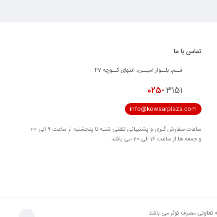
تماس با ما
قــم، بلــوار امیــن، انتهای کــوچه 47
025-
3151
info@kowsarplaza.com
ساعات سفارش گیری و پشتیبانی تلفنی شنبه تا پنجشنبه از ساعت 9 الی 20
و جمعه ها از ساعت 16 الی 20 می باشد .
به تعاونی مصرف کوثر می باشد.