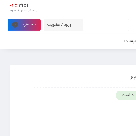
025
3151
با ما در تماس باشـید
سبد خرید
ورود / عضویت
0
رفه ها
ود است