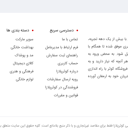
دسترسی سریع
دسته بندی ها
 با بیش از یک دهه تجربه،
تماس با ما
سوپر مارکت
ری موفق شده تا همگام با
فرم ارتباط با مدیرعامل
بهداشت خانگی
دیل شود. به محض ورود به
راهنمای ثبت سفارش
مد و پوشاک
ر آنچه که نیاز دارید و به
حساب کاربری
کالای دیجیتال
وشگاه کوثر با راه اندازی
درباره کوثرپلازا
فرهنگی و هنری
ریان خود به ارمغان آورده
رویه ارسال سفارشات
لوازم خانگی
فروشندگی در کوثرپلازا
قوانین و مقررات
تی کوثرپلازا فقط برای مقاصد غیرتجاری و با ذکر منبع بلامانع است. کلیه حقوق این سایت متعلق 