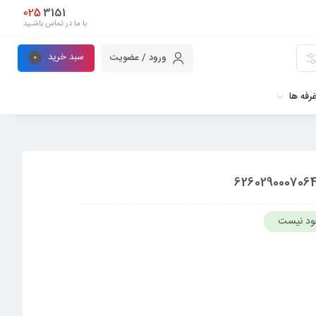
025
3151
با ما در تماس باشـید
سبد خرید
ورود / عضویت
0
رفه ها
ود نیست