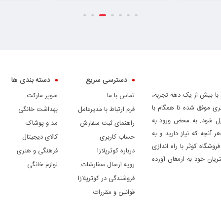
دسترسی سریع
دسته بندی ها
 با بیش از یک دهه تجربه،
تماس با ما
سوپر مارکت
ری موفق شده تا همگام با
فرم ارتباط با مدیرعامل
بهداشت خانگی
دیل شود. به محض ورود به
راهنمای ثبت سفارش
مد و پوشاک
ر آنچه که نیاز دارید و به
حساب کاربری
کالای دیجیتال
وشگاه کوثر با راه اندازی
درباره کوثرپلازا
فرهنگی و هنری
ریان خود به ارمغان آورده
رویه ارسال سفارشات
لوازم خانگی
فروشندگی در کوثرپلازا
قوانین و مقررات