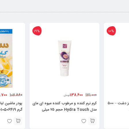
6%
19%
101.700
138.6
107.880
تومان
تومان
ده و مرطوب کننده میوه ای مای
پودر ماشین لباسشویی سافتلن طلایی ۵۰۰
مدل Hydra Touch حجم ۷۵ میلی
گرم 6260010506419