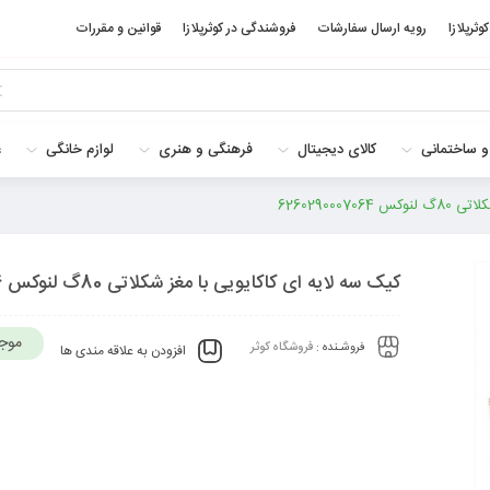
کوثرپلازا
رویه ارسال سفارشات
فروشندگی در کوثرپلازا
قوانین و مقررات
و ساختمانی
کالای دیجیتال
فرهنگی و هنری
لوازم خانگی
غ
6260290007
کیک سه لایه ای کاکایویی با مغز شکلاتی 80گ لنوکس 6260290007064
موج
فروشـنده :
فروشگاه کوثر
افزودن به علاقه مندی ها