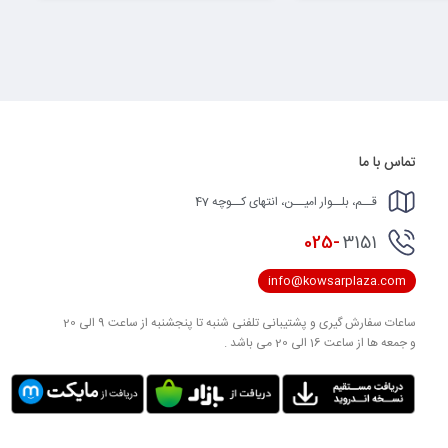
تماس با ما
قــم، بلــوار امیــن، انتهای کــوچه 47
025-
3151
info@kowsarplaza.com
ساعات سفارش گیری و پشتیبانی تلفنی شنبه تا پنجشنبه از ساعت 9 الی 20
و جمعه ها از ساعت 16 الی 20 می باشد .