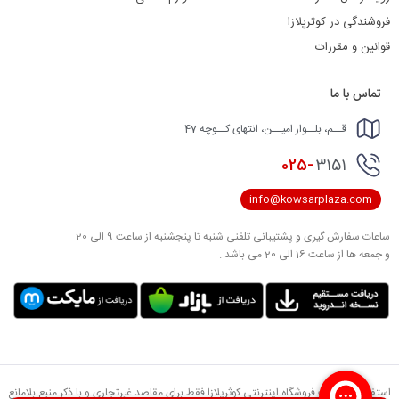
فروشندگی در کوثرپلازا
قوانین و مقررات
تماس با ما
قــم، بلــوار امیــن، انتهای کــوچه 47
025-
3151
info@kowsarplaza.com
ساعات سفارش گیری و پشتیبانی تلفنی شنبه تا پنجشنبه از ساعت 9 الی 20
و جمعه ها از ساعت 16 الی 20 می باشد .
استفاده از مطالب فروشگاه اینترنتی کوثرپلازا فقط برای مقاصد غیرتجاری و با ذکر منبع بلامانع