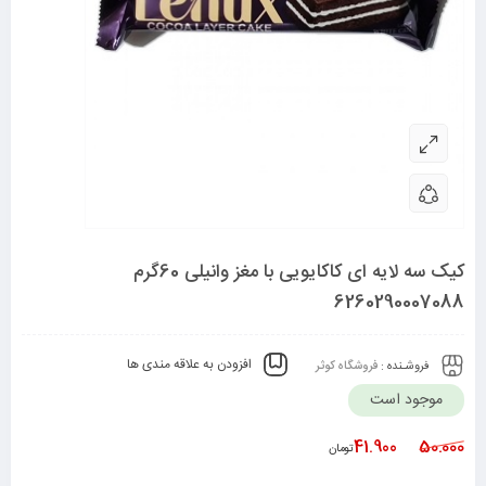
کیک سه لایه ای کاکایویی با مغز وانیلی 60گرم
6260290007088
افزودن به علاقه مندی ها
فروشـنده :
فروشگاه کوثر
موجود است
41.900
50.000
تومان