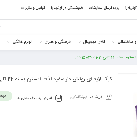
کوثرپلازا
رویه ارسال سفارشات
فروشندگی در کوثرپلازا
قوانین و مقررات
و ساختمانی
کالای دیجیتال
فرهنگی و هنری
لوازم خانگی
غ
ایی 6261583001103
کیک لایه ای روکش دار سفید لذت ایسترم بسته 24 تایی 6261583001103
موج
فروشـنده :
فروشگاه کوثر
افزودن به علاقه مندی ها