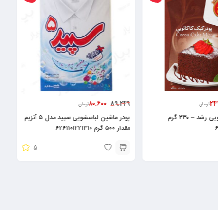
175.500
80.600
225.000
89.2
تومان
تومان
پودر ماشین لباسشویی سپید مدل ۵ آنزیم
کیسه زباله رولی متوسط ۴۲عددی آیری
گرم ۶۲۶۱۱۰۱۲۲۱۳۱۰
پلاس ۶۲۶۰۰۱۰۵۱۱۹۹۴
5