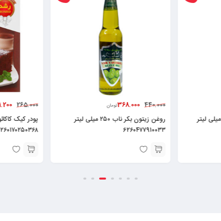
241.200
36
49
265.000
تومان
تومان
روغن زیتون بکر ناب ۲۵۰ میلی لیتر
پودر کیک کاکائویی رشد – ۳۳۰ گرم
۶
۶۲۶۰۱۷۰۲۵۰۳۶۸
مقدار ۵۰۰ 