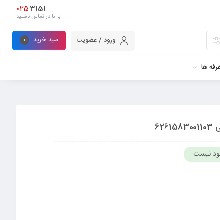
025
3151
با ما در تماس باشـید
سبد خرید
ورود / عضویت
0
رفه ها
ود نیست