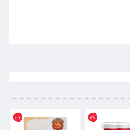
10%
3%