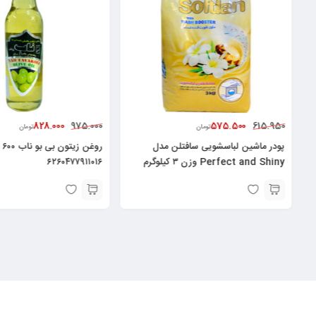
828.000
575.500
975.000
615.950
تومان
تومان
پودر ماشین لباسشویی سافتلن مدل
روغ
Perfect and Shiny وزن ۳ کیلوگرم
۶۲۶۰۴۷۷۹۱۱۰۱۶
6260010501353