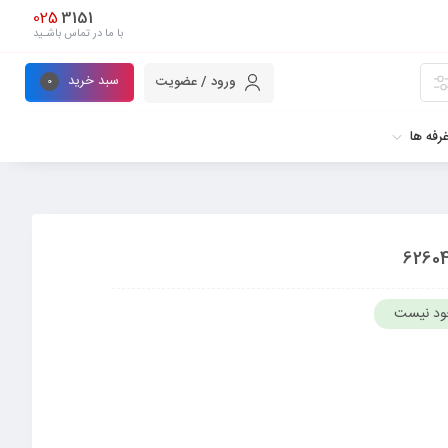
025
3151
با ما در تماس باشـید
سبد خرید
ورود / عضویت
0
رفه ها
ود نیست