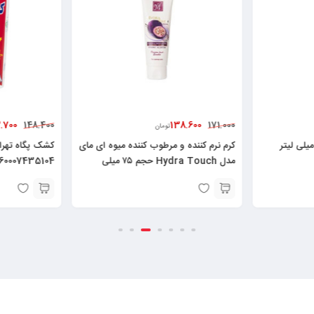
.700
138.600
148.400
171.000
تومان
ن زیتون بی بو ناب ۶۰۰ میلی لیتر
کرم نرم کننده و مرطوب کننده میوه ای مای
مدل Hydra Touch حجم ۷۵ میلی
60007435104
لیتر۶۲۶۰۴۸۲۵۲۱۳۷۸