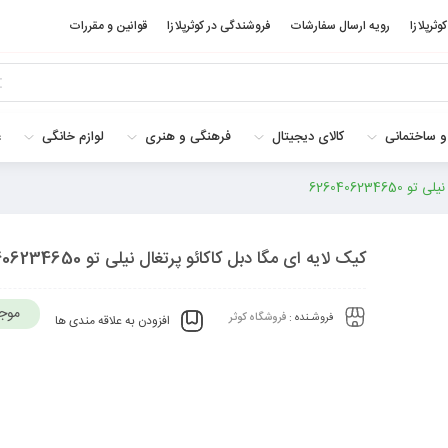
کوثرپلازا
رویه ارسال سفارشات
فروشندگی در کوثرپلازا
قوانین و مقررات
و ساختمانی
کالای دیجیتال
فرهنگی و هنری
لوازم خانگی
غ
62604062346
کیک لایه ای مگا دبل کاکائو پرتغال نیلی تو 6260406234650
موج
فروشـنده :
فروشگاه کوثر
افزودن به علاقه مندی ها