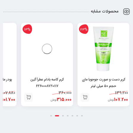
محصولات مشابه
13%
23%
کرم دست و صورت جوجوبا مای
کرم کاسه بادام عطرآگین
پودر ماش
حجم ۵۰ میلی لیتر
۶۲۶۰۰۰۸۷۲۰۱۱۷
19
107.880
360.000
۶۲۶۰۴۸۲۵۲۰۰۲۹
139.200
101.700
315.000
107.200
تومان
تومان
تو