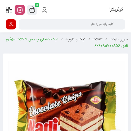
0
کوثرپلازا
سوپر مارکت
تنقلات
کیک و کلوچه
کیک لایه ای چیپس شکلات 50گرم
نادی 6260812000856