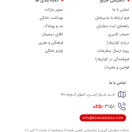
دسترسی سریع
دسته بندی ها
تماس با ما
سوپر مارکت
فرم ارتباط با مدیرعامل
بهداشت خانگی
راهنمای ثبت سفارش
مد و پوشاک
حساب کاربری
کالای دیجیتال
درباره کوثرپلازا
فرهنگی و هنری
رویه ارسال سفارشات
لوازم خانگی
فروشندگی در کوثرپلازا
قوانین و مقررات
تماس با ما
قــم، بلــوار امیــن، انتهای کــوچه 47
025-
3151
info@kowsarplaza.com
ساعات سفارش گیری و پشتیبانی تلفنی شنبه تا پنجشنبه از ساعت 9 الی 20