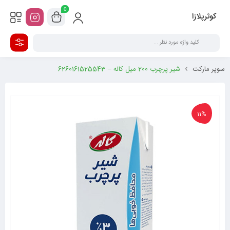
0
کوثرپلازا
سوپر مارکت
شیر پرچرب 200 میل کاله – 6260161525543
11%