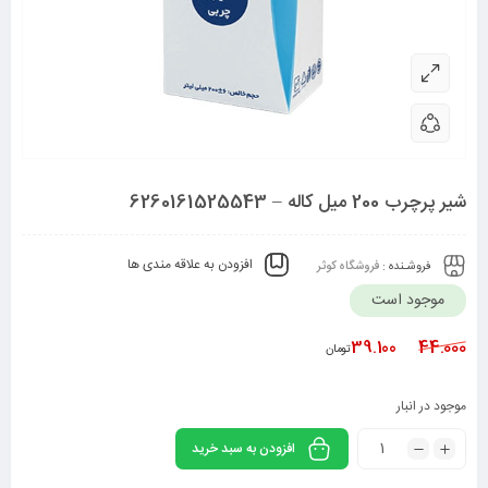
شیر پرچرب 200 میل کاله – 6260161525543
افزودن به علاقه مندی ها
فروشـنده :
فروشگاه کوثر
موجود است
39.100
44.000
تومان
موجود در انبار
افزودن به سبد خرید