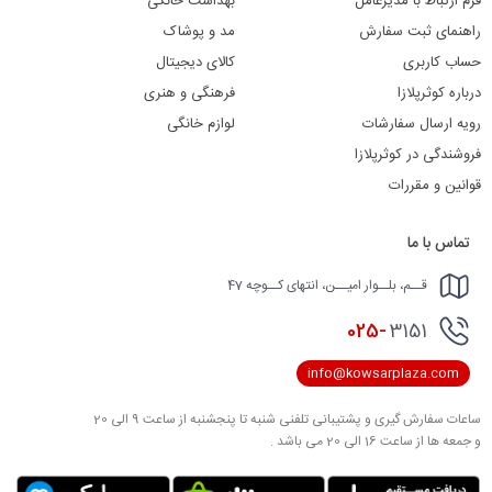
فرم ارتباط با مدیرعامل
بهداشت خانگی
راهنمای ثبت سفارش
مد و پوشاک
حساب کاربری
کالای دیجیتال
درباره کوثرپلازا
فرهنگی و هنری
رویه ارسال سفارشات
لوازم خانگی
فروشندگی در کوثرپلازا
قوانین و مقررات
تماس با ما
قــم، بلــوار امیــن، انتهای کــوچه 47
025-
3151
info@kowsarplaza.com
ساعات سفارش گیری و پشتیبانی تلفنی شنبه تا پنجشنبه از ساعت 9 الی 20
و جمعه ها از ساعت 16 الی 20 می باشد .